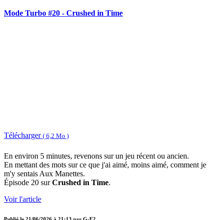
Mode Turbo #20 - Crushed in Time
Télécharger
( 6,2 Mo )
En environ 5 minutes, revenons sur un jeu récent ou ancien.
En mettant des mots sur ce que j'ai aimé, moins aimé, comment je
m'y sentais Aux Manettes.
Épisode 20 sur
Crushed in Time
.
Voir l'article
Publié le
21/06/2026 à 21:13
par
G-E2