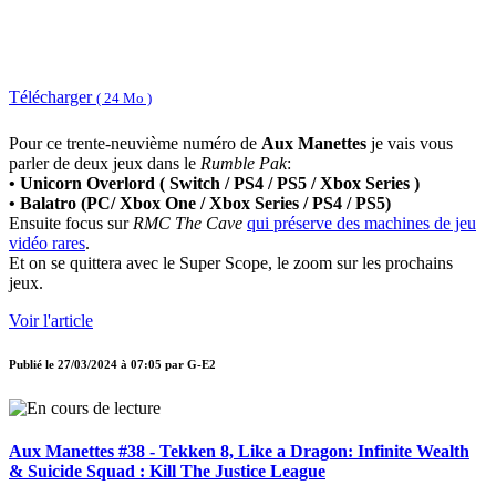
Télécharger
( 24 Mo )
Pour ce trente-neuvième numéro de
Aux Manettes
je vais vous
parler de deux jeux dans le
Rumble Pak
:
• Unicorn Overlord ( Switch / PS4 / PS5 / Xbox Series )
• Balatro (PC/ Xbox One / Xbox Series / PS4 / PS5)
Ensuite focus sur
RMC The Cave
qui préserve des machines de jeu
vidéo rares
.
Et on se quittera avec le Super Scope, le zoom sur les prochains
jeux.
Voir l'article
Publié le
27/03/2024 à 07:05
par
G-E2
Aux Manettes #38 - Tekken 8, Like a Dragon: Infinite Wealth
& Suicide Squad : Kill The Justice League